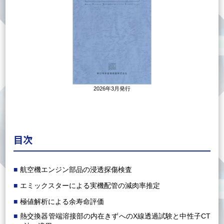
2026年3月発行
目次
航空機エンジン部品の浸透探傷検査
エミックスターによる実機配管の減肉率推定
極値解析による余寿命評価
熱交換器管端溶接部の内在きずへのX線透過試験と中性子CT