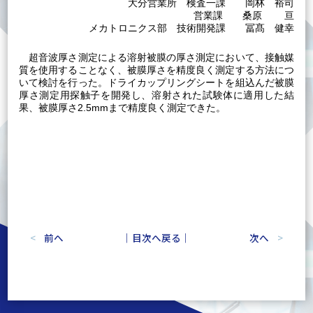
大分営業所 検査一課 岡林 裕司
営業課 桑原 亘
メカトロニクス部 技術開発課 冨髙 健幸
超音波厚さ測定による溶射被膜の厚さ測定において、接触媒
質を使用することなく、被膜厚さを精度良く測定する方法につ
いて検討を行った。ドライカップリングシートを組込んだ被膜
厚さ測定用探触子を開発し、溶射された試験体に適用した結
果、被膜厚さ2.5mmまで精度良く測定できた。
前へ
｜目次へ戻る｜
次へ