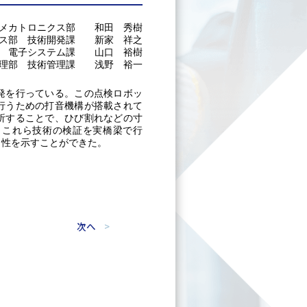
メカトロニクス部 和田 秀樹
クス部 技術開発課 新家 祥之
部 電子システム課 山口 裕樹
管理部 技術管理課 浅野 裕一
発を行っている。この点検ロボッ
行うための打音機構が搭載されて
析することで、ひび割れなどの寸
。これら技術の検証を実橋梁で行
当性を示すことができた。
次へ